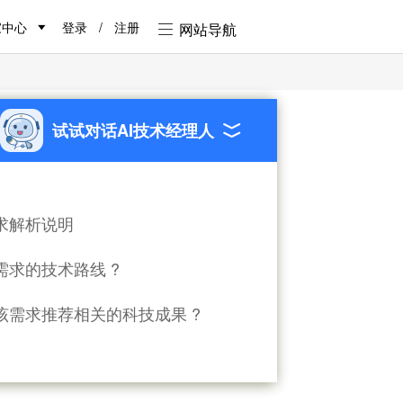
家中心
登录
/
注册
网站导航
试试对话AI技术经理人
剩余时间:
105天
求解析说明
求状态
发布中
需求的技术路线 ?
面议
向投入
该需求推荐相关的科技成果 ?
药物合成 酶促反应类型 酶固定化工