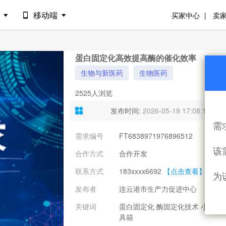
港
移动端
买家中心
卖
蛋白固定化高效提高酶的催化效率
生物与新医药
生物医药
2525人浏览
发布时间:
2026-05-19 17:08:13
需
需求编号
FT6838971976896512
需
该
合作方式
合作开发
意
联系方式
183xxxx6692
【点击查看】
为
发布者
连云港市生产力促进中心
关键词
蛋白固定化 酶固定化技术 小分子
具箱