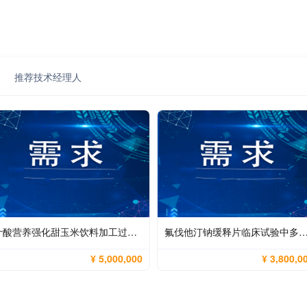
推荐技术经理人
叶酸营养强化甜玉米饮料加工过程中天然叶酸的最大化保全与产品稳定性控制
氟伐他汀钠缓释片临床试验中多峰吸收特征捕捉、高变异性控制与高灵敏宽线性
¥ 5,000,000
¥ 3,800,0