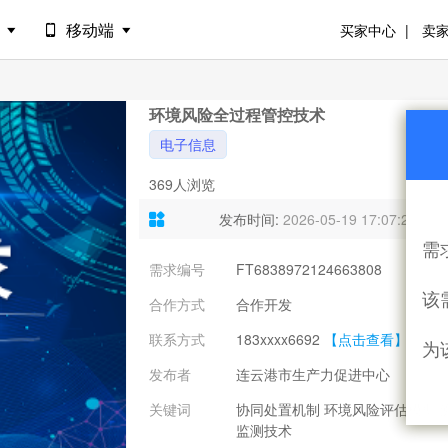
港
移动端
买家中心
卖
环境风险全过程管控技术
电子信息
369人浏览
发布时间:
2026-05-19 17:07:24
需
需求编号
FT6838972124663808
需
该
合作方式
合作开发
意
联系方式
183xxxx6692
【点击查看】
为
发布者
连云港市生产力促进中心
关键词
协同处置机制 环境风险评估模型 
监测技术