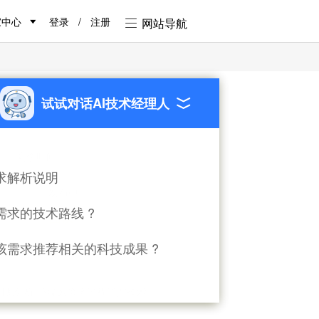
家中心
登录
/
注册
网站导航
试试对话AI技术经理人
剩余时间:
104天
求解析说明
求状态
发布中
需求的技术路线 ?
面议
向投入
该需求推荐相关的科技成果 ?
溯源分析 环境风险全过程管控技术