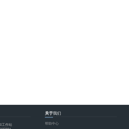
关于
我们
帮助中心
和工作站
665881