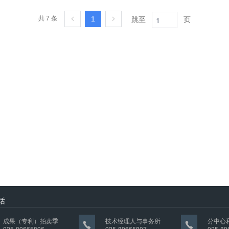
共 7 条
跳至
页
1
话
成果（专利）拍卖季
技术经理人与事务所
分中心
025-89665806
025-89665807
025-89